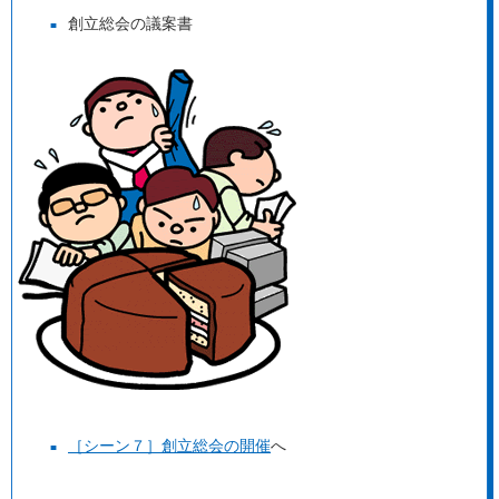
創立総会の議案書
［シーン７］創立総会の開催
へ