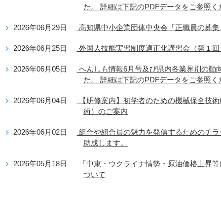
た。 詳細は下記のPDFデータをご参照く
2026年06月29日
高知県中小企業団体中央会『正職員の募集
2026年06月25日
外国人技能実習制度適正化講習会（第１回
2026年06月05日
へんしも情報6月号及び県内各業界別の動
た。 詳細は下記のPDFデータをご参照く
2026年06月04日
【研修案内】初学者のための機械保全技術
術）のご案内
2026年06月02日
組合や組合員の魅力を発信するためのチラ
助成します。
2026年05月18日
「中東・ウクライナ情勢・原油価格上昇等
ついて