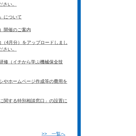
ださい。
』について
）開催のご案内
向（4月分）をアップロードしまし
ださい。
研修（イチから学ぶ機械保全技
シやホームページ作成等の費用を
に関する特別相談窓口」の設置に
>> 一覧へ