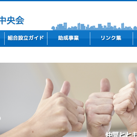
事務所所在地
中小企業組合の概要
組合設立ストーリー
高知県内における組合設立事例のご紹介
新商品・新技術・新サービスを開発したい
既存事業の改善、新規事業の実施に向けた計画
専門家（弁護士・税理士・社労士等）に相談し
組合・業界の問題解決やビジョンを策定したい
ITを活用して経営改善や業務効率化を図りたい
テーマに基づく研修会等を開催したい
行政機関
支援機関
金融機関
研究機関・教育機関
全国の中央会
づくりをしたい
たい