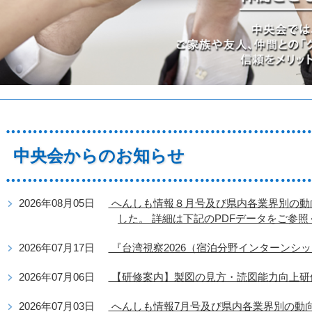
中央会からのお知らせ
2026年08月05日
へんしも情報８月号及び県内各業界別の動
した。 詳細は下記のPDFデータをご参
2026年07月17日
『台湾視察2026（宿泊分野インターンシ
2026年07月06日
【研修案内】製図の見方・読図能力向上研
2026年07月03日
へんしも情報7月号及び県内各業界別の動