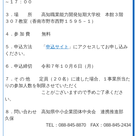
～１７：００
３．場 所
高知職業能力開発短期大学校 本館３階
３０７教室
（香南市野市西野１５９５－１）
４．参 加 費 無料
５．申込方法 「
申込サイト
」にアクセスしてお申し込み
ください。
６．申込締切
令和７年１０月６日（月）
７．そ の 他 定員（２０名）に達した場合、１事業所当た
りの参加人数を制限させていただく
ことがございますので予めご了承くださ
い。
８．問い合わせ 高知県中小企業団体中央会 連携推進部
久保
TEL：088-845-8870 FAX：088-845-2434