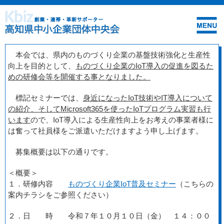
本会では、県内のものづくり企業の基盤技術強化と生産性
向上を目的として、
ものづくり企業のIoT導入の促進を図るた
めの研修会等を開催する事となりました。
標記セミナーでは、
身近になったIoT技術やIT導入について
の紹介、
そして
Microsoft365
を
使った
IoT
プログラム実習も行
います
ので、IoT導入による生産性向上をお考えの事業者様に
は奮って社員様をご派遣いただけますよう申し上げます。
募集概要は以下の通りです。
＜概要＞
１．研修内容
ものづくり企業IoT普及セミナー
（こちらの
案内チラシをご参照ください）
２．日 時
令和７年１０月１０日（金）
１４：００