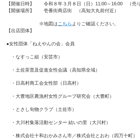
【開催日時】 令和８年３月８日（日）11:00～16:00 （売
【開催場所】 壱番街商店街 （高知大丸前付近）
※地図は
こちら
よりご確認ください。
【出店団体】
●女性団体「ねえやんの会」会員
・なすっこ組（安芸市）
・土佐茶普及促進女性会議（高知県全域）
・日高村商工会女性部（日高村）
・大豊地区農漁村女性グループ研究会（大豊町）
・とさし旬物クラブ（土佐市）
・大川村集落活動センター 結いの里（大川村）
・株式会社十和おかみさん市／株式会社とおわ（四万十町）