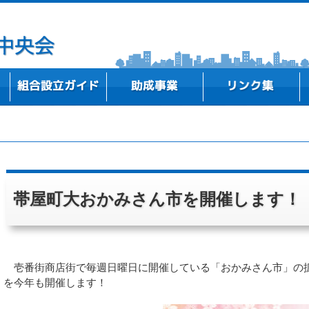
事務所所在地
中小企業組合の概要
組合設立ストーリー
高知県内における組合設立事例のご紹介
新商品・新技術・新サービスを開発したい
既存事業の改善、新規事業の実施に向けた計画
専門家（弁護士・税理士・社労士等）に相談し
組合・業界の問題解決やビジョンを策定したい
ITを活用して経営改善や業務効率化を図りたい
テーマに基づく研修会等を開催したい
行政機関
支援機関
金融機関
研究機関・教育機関
全国の中央会
づくりをしたい
たい
帯屋町大おかみさん市を開催します！
壱番街商店街で毎週日曜日に開催している「おかみさん市」の拡
を今年も開催します！