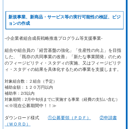
新規事業、新商品・サービス等の実行可能性の検証、ビジ
ョンの作成
-小企業者組合成長戦略推進プログラム等支援事業-
組合や組合員の「経営基盤の強化」「生産性の向上」を目指
した、「既存の共同事業の改善」「新たな事業開発」のため
のフィージビリティ・スタディの実施、又はフィージビリテ
ィ・スタディの結果を具体化するための事業を支援します。
対象組合数：２組合（予定）
補助金額：１２０万円以内
補助率：2/3以内
対象期間：2月中旬頃までに実施する事業（経費の支払い含む）
≪※現在公募期間中！！≫
ダウンロード様式
①公募要領（ＰＤＦ）
②申請書
（ＷＯＲＤ）