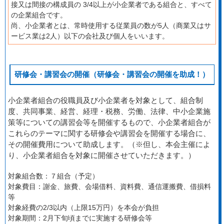
接又は間接の構成員の 3/4以上が小企業者である組合と、すべて
の企業組合です。
尚、小企業者とは、常時使用する従業員の数が5人（商業又はサ
ービス業は2人）以下の会社及び個人をいいます。
研修会・講習会の開催（研修会・講習会の開催を助成！）
小企業者組合の役職員及び小企業者を対象として、組合制
度、共同事業、経営、経理・税務、労働、法律、中小企業施
策等についての講習会等を開催するもので、小企業者組合が
これらのテーマに関する研修会や講習会を開催する場合に、
その開催費用について助成します。（※但し、本会主催によ
り、小企業者組合を対象に開催させていただきます。）
対象組合数：７組合（予定）
対象費目：謝金、旅費、会場借料、資料費、通信運搬費、借損料
等
対象経費の2/3以内（上限15万円）を本会が負担
対象期間：2月下旬頃までに実施する研修会等