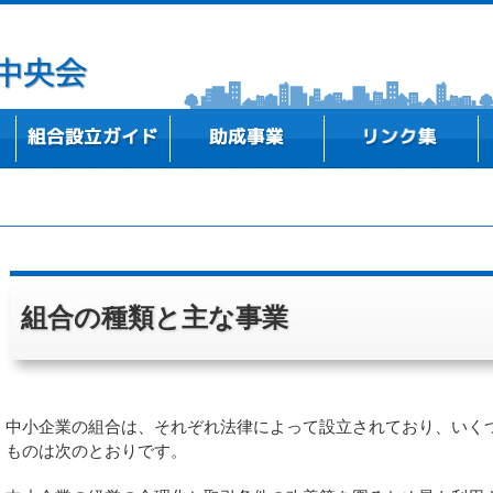
事務所所在地
中小企業組合の概要
組合設立ストーリー
高知県内における組合設立事例のご紹介
新商品・新技術・新サービスを開発したい
既存事業の改善、新規事業の実施に向けた計画
専門家（弁護士・税理士・社労士等）に相談し
組合・業界の問題解決やビジョンを策定したい
ITを活用して経営改善や業務効率化を図りたい
テーマに基づく研修会等を開催したい
行政機関
支援機関
金融機関
研究機関・教育機関
全国の中央会
づくりをしたい
たい
組合の種類と主な事業
中小企業の組合は、それぞれ法律によって設立されており、いく
ものは次のとおりです。