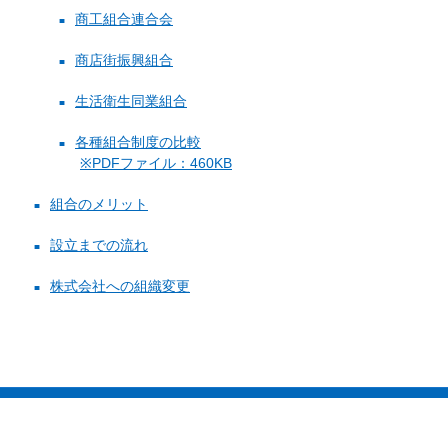
商工組合連合会
商店街振興組合
生活衛生同業組合
各種組合制度の比較
※PDFファイル：460KB
組合のメリット
設立までの流れ
株式会社への組織変更