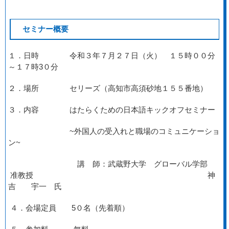
セミナー概要
１．日時 令和３年７月２７日（火） １５時００分
～１７時3０分
２．場所 セリーズ（高知市高須砂地１５５番地）
３．内容 はたらくための日本語キックオフセミナー
~外国人の受入れと職場のコミュニケーショ
ン~
講 師：武蔵野大学 グローバル学部
准教授 神
吉 宇一 氏
４．会場定員 5０名（先着順）