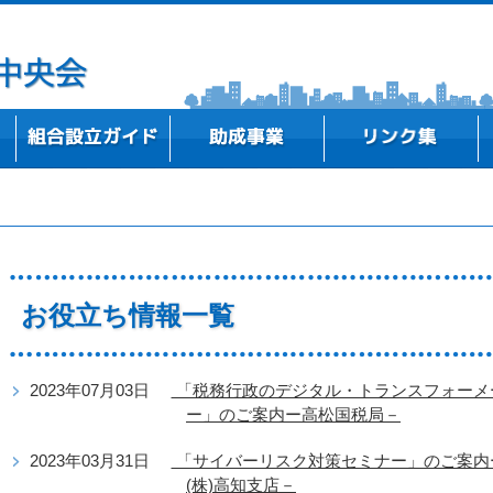
事務所所在地
中小企業組合の概要
組合設立ストーリー
高知県内における組合設立事例のご紹介
新商品・新技術・新サービスを開発したい
既存事業の改善、新規事業の実施に向けた計画
専門家（弁護士・税理士・社労士等）に相談し
組合・業界の問題解決やビジョンを策定したい
ITを活用して経営改善や業務効率化を図りたい
テーマに基づく研修会等を開催したい
行政機関
支援機関
金融機関
研究機関・教育機関
全国の中央会
づくりをしたい
たい
お役立ち情報一覧
2023年07月03日
「税務行政のデジタル・トランスフォーメー
ー」のご案内ー高松国税局－
2023年03月31日
「サイバーリスク対策セミナー」のご案内
(株)高知支店－