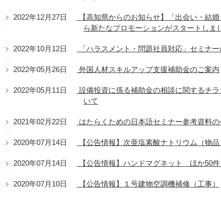
2022年12月27日
【高知県からのお知らせ】「出会い・結婚・
ら新たなプロモーションがスタートしま
2022年10月12日
「ハラスメント・問題社員対応」セミナー
2022年05月26日
外国人材スキルアップ支援補助金のご案内
2022年05月11日
設備投資に係る補助金の相談に関するチラ
いて
2021年02月22日
はたらくための日本語セミナー参考資料の
2020年07月14日
【公告情報】次亜塩素酸ナトリウム（物品
2020年07月14日
【公告情報】ハンドマグネット ほか50件
2020年07月10日
【公告情報】１号建物空調機補修（工事）