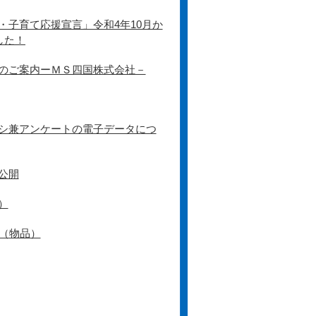
子育て応援宣言」令和4年10月か
した！
のご案内ーＭＳ四国株式会社－
シ兼アンケートの電子データにつ
公開
）
（物品）