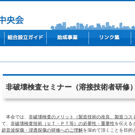
事務所所在地
中小企業組合の概要
組合設立ストーリー
高知県内における組合設立事例のご紹介
新商品・新技術・新サービスを開発したい
既存事業の改善、新規事業の実施に向けた計画
専門家（弁護士・税理士・社労士等）に相談し
組合・業界の問題解決やビジョンを策定したい
ITを活用して経営改善や業務効率化を図りたい
テーマに基づく研修会等を開催したい
行政機関
支援機関
金融機関
研究機関・教育機関
全国の中央会
づくりをしたい
たい
非破壊検査セミナー（溶接技術者研修
本会では、
非破壊検査のメリット（製造技術の改良、製造コス
て、
非破壊検査技術（ＵＴ・ＰＴ等）の必要性・重要性
を伝える
超音波探傷・浸透探傷の研修へのご理解
を深めて頂くことを目的