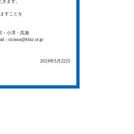
きます。
りますことを
部・小澤・髙瀨
awa@kbiz.or.jp
2019年5月22日