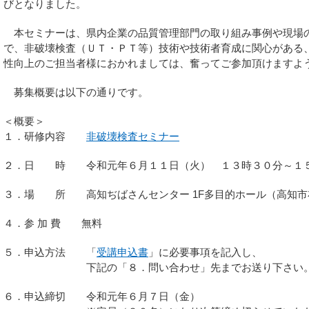
びとなりました。
本セミナーは、県内企業の品質管理部門の取り組み事例や現場
で、非破壊検査（ＵＴ・ＰＴ等）技術や技術者育成に関心がある
性向上のご担当者様におかれましては、奮ってご参加頂けますよ
募集概要は以下の通りです。
＜概要＞
１．研修内容
非破壊検査セミナー
２．日 時 令和元年６月１１日（火） １３時３０分～１
３．場 所 高知ぢばさんセンター 1F多目的ホール（高知市布師
４．参 加 費 無料
５．申込方法 「
受講申込書
」に必要事項を記入し、
下記の「８．問い合わせ」先までお送り下さい
６．申込締切 令和元年６月７日（金）