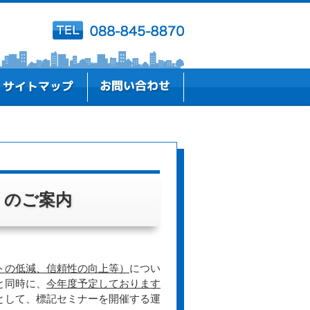
）のご案内
トの低減、信頼性の向上等）
につい
と同時に、
今年度予定しております
として、標記セミナーを開催する運