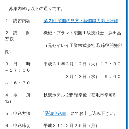
募集内容は以下の通りです。
１．講習内容
第２回 製図の見方・読図能力向上研修
２．講 師 機械・プラント製図１級技能士 浜田昌
宏 氏
（元セイレイ工業株式会社 取締役開発部
長）
３．日 時 平成３１年３月１２日（火）１３：３０
～１７：００
３月１３日（水） ９：００
～１６：３０
４．場 所 秋沢ホテル 2階 瑞幸殿（宿毛市幸町6-
43）
５．申込方法 「
受講申込書
」にてお申し込み下さい。
６．申込締切 平成３１年２月２５日（月）