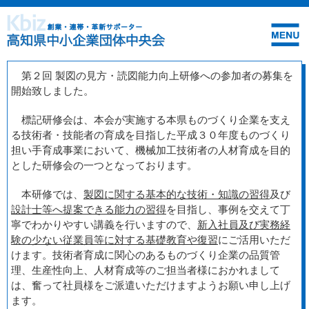
第２回 製図の見方・読図能力向上研修への参加者の募集を
開始致しました。
標記研修会は、本会が実施する本県ものづくり企業を支え
る技術者・技能者の育成を目指した平成３０年度ものづくり
担い手育成事業において、機械加工技術者の人材育成を目的
とした研修会の一つとなっております。
本研修では、
製図に関する基本的な技術・知識の習得
及び
設計士等へ提案できる能力の習得
を目指し、事例を交えて丁
寧でわかりやすい講義を行いますので、
新入社員及び実務経
験の少ない従業員等に対する基礎教育や復習
にご活用いただ
けます。技術者育成に関心のあるものづくり企業の品質管
理、生産性向上、人材育成等のご担当者様におかれまして
は、奮って社員様をご派遣いただけますようお願い申し上げ
ます。