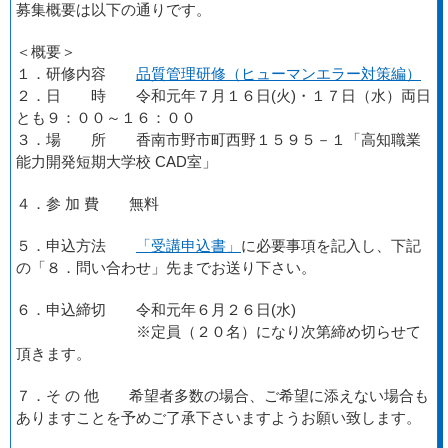
募集概要は以下の通りです。
＜概要＞
１．研修内容
品質管理研修（ヒューマンエラー対策編）
２．日 時 令和元年７月１６日(火)・１７日（水）両日
とも９：００～１６：００
３．場 所 香南市野市町西野１５９５－１「高知職業
能力開発短期大学校 CAD室」
４．参 加 費 無料
５．申込方法
「受講申込書」
に必要事項を記入し、下記
の「８．問い合わせ」先までお送り下さい。
６．申込締切 令和元年６月２６日(水)
※定員（２０名）になり次第締め切らせて
頂きます。
７．そ の 他 希望者多数の場合、ご希望に添えない場合も
ありますことを予めご了承下さいますようお願い致します。