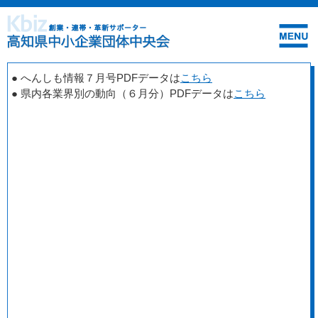
● へんしも情報７月号PDFデータは
こちら
● 県内各業界別の動向（６月分）PDFデータは
こちら